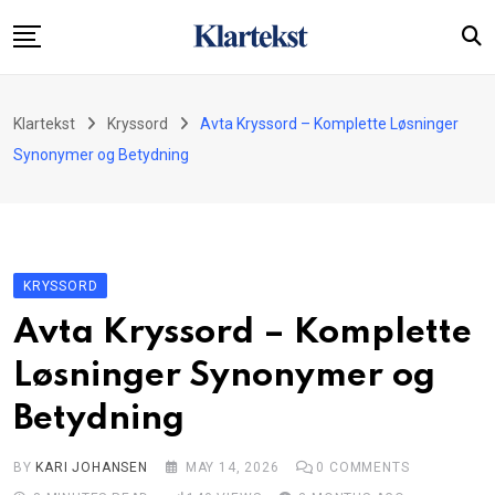
Skip
to
content
Startside
Klartekst
Kryssord
Avta Kryssord – Komplette Løsninger
Økonomi
Synonymer og Betydning
Underholdning
Kryssord
Nyheter
KRYSSORD
Om oss
Avta Kryssord – Komplette
Kontakt
Løsninger Synonymer og
Betydning
BY
KARI JOHANSEN
MAY 14, 2026
0
COMMENTS