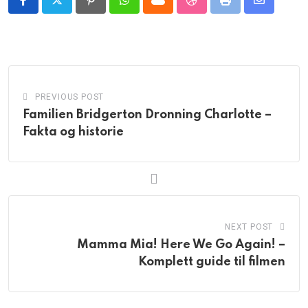
Pinterest
Whatsapp
Cloud
StumbleUpon
Print
Share
via
Email
PREVIOUS POST
Familien Bridgerton Dronning Charlotte –
Fakta og historie
NEXT POST
Mamma Mia! Here We Go Again! –
Komplett guide til filmen