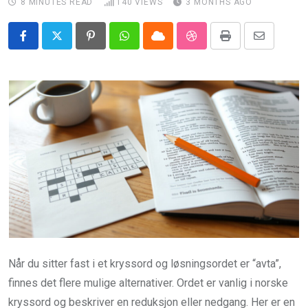
8 MINUTES READ
140
VIEWS
3 MONTHS AGO
Pinterest
Whatsapp
Cloud
StumbleUpon
Print
Share
via
Email
Når du sitter fast i et kryssord og løsningsordet er “avta”,
finnes det flere mulige alternativer. Ordet er vanlig i norske
kryssord og beskriver en reduksjon eller nedgang. Her er en