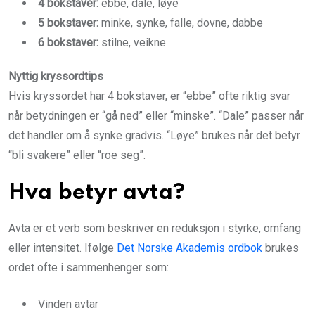
4 bokstaver:
ebbe, dale, løye
5 bokstaver:
minke, synke, falle, dovne, dabbe
6 bokstaver:
stilne, veikne
Nyttig kryssordtips
Hvis kryssordet har 4 bokstaver, er “ebbe” ofte riktig svar
når betydningen er “gå ned” eller “minske”. “Dale” passer når
det handler om å synke gradvis. “Løye” brukes når det betyr
“bli svakere” eller “roe seg”.
Hva betyr avta?
Avta er et verb som beskriver en reduksjon i styrke, omfang
eller intensitet. Ifølge
Det Norske Akademis ordbok
brukes
ordet ofte i sammenhenger som:
Vinden avtar