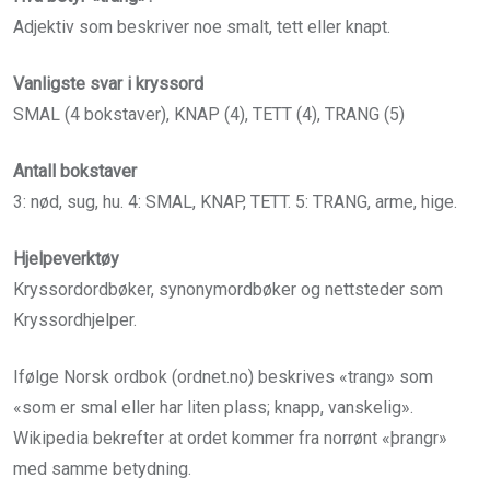
Adjektiv som beskriver noe smalt, tett eller knapt.
Vanligste svar i kryssord
SMAL (4 bokstaver), KNAP (4), TETT (4), TRANG (5)
Antall bokstaver
3: nød, sug, hu. 4: SMAL, KNAP, TETT. 5: TRANG, arme, hige.
Hjelpeverktøy
Kryssordordbøker, synonymordbøker og nettsteder som
Kryssordhjelper.
Ifølge Norsk ordbok (ordnet.no) beskrives «trang» som
«som er smal eller har liten plass; knapp, vanskelig».
Wikipedia bekrefter at ordet kommer fra norrønt «þrangr»
med samme betydning.