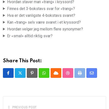
Hvordan staver man «trang» i kryssord?
Finnes det 3-bokstavs svar for «trang»?
Hva er det vanligste 4-bokstavs svaret?
Kan «trang» selv være svaret i et kryssord?
Hvordan velger jeg mellom flere synonymer?
Er «smal» alltid riktig svar?
Share This Post:
Pinterest
Whatsapp
Cloud
StumbleUpon
Print
Share
via
Email
PREVIOUS POST