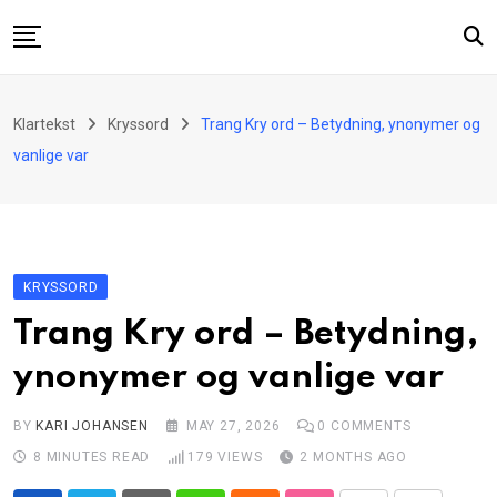
Skip
to
content
Startside
Klartekst
Kryssord
Trang Kry ord – Betydning, ynonymer og
Økonomi
vanlige var
Underholdning
Kryssord
Nyheter
KRYSSORD
Om oss
Trang Kry ord – Betydning,
Kontakt
ynonymer og vanlige var
BY
KARI JOHANSEN
MAY 27, 2026
0
COMMENTS
8 MINUTES READ
179
VIEWS
2 MONTHS AGO