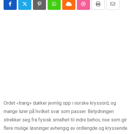
Pinterest
Whatsapp
Cloud
StumbleUpon
Print
Share
via
Email
Ordet «trang» dukker jevnlig opp i norske kryssord, og
mange lurer på hvilket svar som passer. Betydningen
strekker seg fra fysisk smalhet til indre behov, noe som gir
flere mulige løsninger avhengig av ordlengde og kryssende