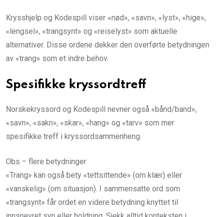
Krysshjelp og Kodespill viser «nød», «savn», «lyst», «hige»,
«lengsel», «trangsynt» og «reiselyst» som aktuelle
alternativer. Disse ordene dekker den overførte betydningen
av «trang» som et indre behov.
Spesifikke kryssordtreff
Norskekryssord og Kodespill nevner også «bånd/band»,
«savn», «sakn», «skar», «hang» og «tarv» som mer
spesifikke treff i kryssordsammenheng.
Obs – flere betydninger
«Trang» kan også bety «tettsittende» (om klær) eller
«vanskelig» (om situasjon). I sammensatte ord som
«trangsynt» får ordet en videre betydning knyttet til
innsnevret syn eller holdning. Sjekk alltid konteksten i