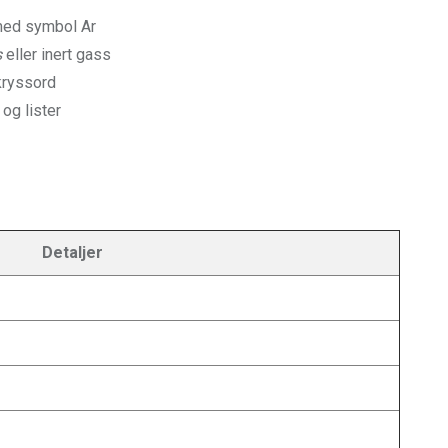
med symbol Ar
s
eller inert gass
 kryssord
og lister
Detaljer