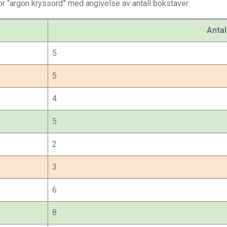
or “argon kryssord” med angivelse av antall bokstaver:
Antal
5
5
4
5
2
3
6
8