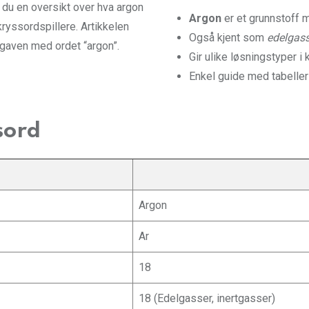
 du en oversikt over hva argon
Argon
er et grunnstoff 
kryssordspillere. Artikkelen
Også kjent som
edelgas
pgaven med ordet “argon”.
Gir ulike løsningstyper i
Enkel guide med tabeller 
sord
Argon
Ar
18
18 (Edelgasser, inertgasser)