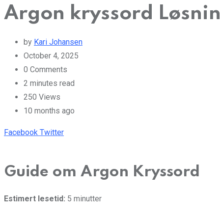
Argon kryssord Løsnin
by
Kari Johansen
October 4, 2025
0
Comments
2 minutes read
250
Views
10 months ago
Pinterest
Whatsapp
Cloud
StumbleUpon
Print
Share
Facebook
Twitter
via
Email
Guide om Argon Kryssord
Estimert lesetid:
5 minutter