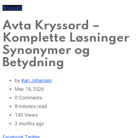
Kryssord
Avta Kryssord –
Komplette Løsninger
Synonymer og
Betydning
by
Kari Johansen
May 14, 2026
0
Comments
8 minutes read
140
Views
3 months ago
Pinterest
Whatsapp
Cloud
StumbleUpon
Print
Share
Facebook
Twitter