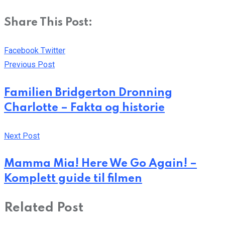
Share This Post:
Pinterest
Whatsapp
Cloud
StumbleUpon
Print
Share
Facebook
Twitter
via
Previous Post
Email
Familien Bridgerton Dronning
Charlotte – Fakta og historie
Next Post
Mamma Mia! Here We Go Again! –
Komplett guide til filmen
Related Post