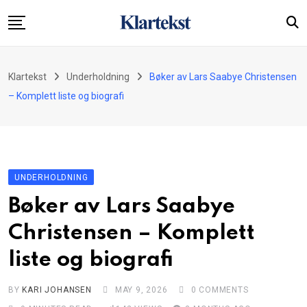
Skip
to
content
Startside
Klartekst
Underholdning
Bøker av Lars Saabye Christensen
Økonomi
– Komplett liste og biografi
Underholdning
Kryssord
Nyheter
UNDERHOLDNING
Om oss
Bøker av Lars Saabye
Kontakt
Christensen – Komplett
liste og biografi
BY
KARI JOHANSEN
MAY 9, 2026
0
COMMENTS