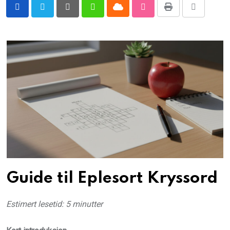
Cloud
Print
Pinterest
Whatsapp
StumbleUpon
Share
via
Email
Guide til Eplesort Kryssord
Estimert lesetid: 5 minutter