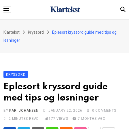
Skip
to
content
Startside
Klartekst
Kryssord
Eplesort kryssord guide med tips og
Økonomi
løsninger
Underholdning
Kryssord
Nyheter
KRYSSORD
Om oss
Eplesort kryssord guide
Kontakt
med tips og løsninger
BY
KARI JOHANSEN
JANUARY 22, 2026
0
COMMENTS
2 MINUTES READ
177
VIEWS
7 MONTHS AGO