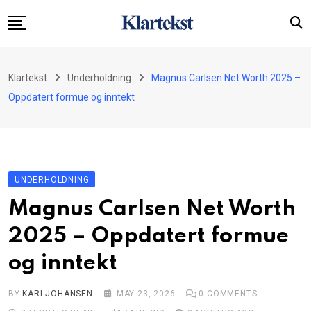
Skip
to
content
Startside
Klartekst
Underholdning
Magnus Carlsen Net Worth 2025 –
Økonomi
Oppdatert formue og inntekt
Underholdning
Kryssord
Nyheter
UNDERHOLDNING
Om oss
Magnus Carlsen Net Worth
Kontakt
2025 – Oppdatert formue
og inntekt
BY
KARI JOHANSEN
MAY 23, 2026
0
COMMENTS