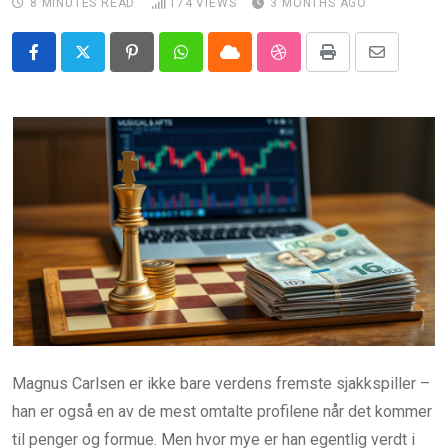
8 MINUTES READ
174
VIEWS
3 MONTHS AGO
Pinterest
Whatsapp
Cloud
StumbleUpon
Print
Share
via
Email
Magnus Carlsen er ikke bare verdens fremste sjakkspiller –
han er også en av de mest omtalte profilene når det kommer
til penger og formue. Men hvor mye er han egentlig verdt i