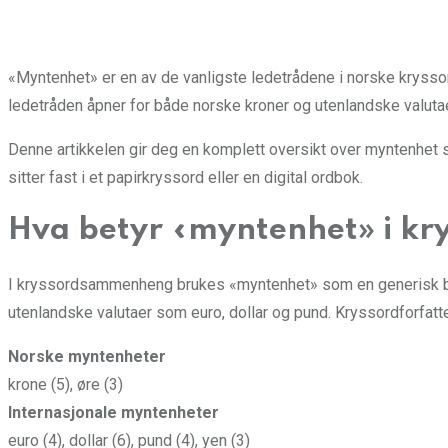
«Myntenhet» er en av de vanligste ledetrådene i norske kryssord
ledetråden åpner for både norske kroner og utenlandske valutaer.
Denne artikkelen gir deg en komplett oversikt over myntenhet so
sitter fast i et papirkryssord eller en digital ordbok.
Hva betyr «myntenhet» i kr
I kryssordsammenheng brukes «myntenhet» som en generisk beteg
utenlandske valutaer som euro, dollar og pund. Kryssordforfatte
Norske myntenheter
krone (5), øre (3)
Internasjonale myntenheter
euro (4), dollar (6), pund (4), yen (3)