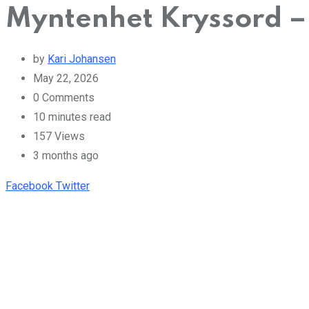
Myntenhet Kryssord – 
by
Kari Johansen
May 22, 2026
0
Comments
10 minutes read
157
Views
3 months ago
Pinterest
Whatsapp
Cloud
StumbleUpon
Print
Share
Facebook
Twitter
via
Email