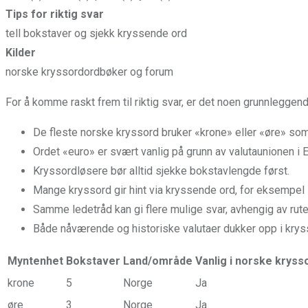
Tips for riktig svar
tell bokstaver og sjekk kryssende ord
Kilder
norske kryssordordbøker og forum
For å komme raskt frem til riktig svar, er det noen grunnleggen
De fleste norske kryssord bruker «krone» eller «øre» so
Ordet «euro» er svært vanlig på grunn av valutaunionen i 
Kryssordløsere bør alltid sjekke bokstavlengde først.
Mange kryssord gir hint via kryssende ord, for eksempel 
Samme ledetråd kan gi flere mulige svar, avhengig av rute
Både nåværende og historiske valutaer dukker opp i krys
Myntenhet
Bokstaver
Land/område
Vanlig i norske kryss
krone
5
Norge
Ja
øre
3
Norge
Ja