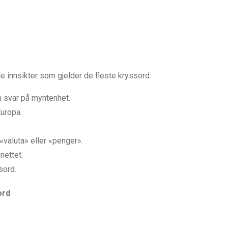
de innsikter som gjelder de fleste kryssord:
m svar på myntenhet.
Europa.
«valuta» eller «penger».
nettet.
sord.
ord