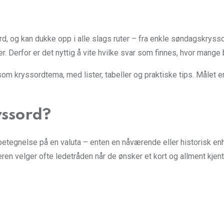
, og kan dukke opp i alle slags ruter – fra enkle søndagskryssor
 Derfor er det nyttig å vite hvilke svar som finnes, hvor mange b
m kryssordtema, med lister, tabeller og praktiske tips. Målet er 
yssord?
nelse på en valuta – enten en nåværende eller historisk enhet. 
ren velger ofte ledetråden når de ønsker et kort og allment kjent