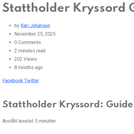
Stattholder Kryssord 
by
Kari Johansen
November 25, 2025
0
Comments
2 minutes read
202
Views
8 months ago
Pinterest
Whatsapp
Cloud
StumbleUpon
Print
Share
Facebook
Twitter
via
Email
Stattholder Kryssord: Guide
Anslått lesetid: 5 minutter