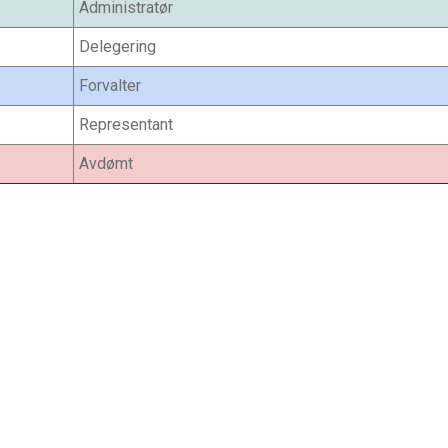
Administratør
Delegering
Forvalter
Representant
Avdømt