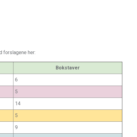
d forslagene her:
Bokstaver
6
5
14
5
9